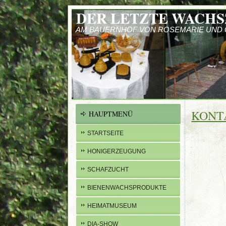
DER LETZTE WACHS
AM BAUERNHOF VON ROSEMARIE UND
KONT
HAUPTMENÜ
STARTSEITE
HONIGERZEUGUNG
SCHAFZUCHT
BIENENWACHSPRODUKTE
HEIMATMUSEUM
DIA-SHOW