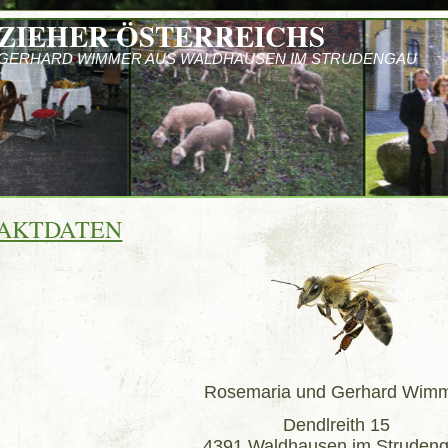
ZIEHER ÖSTERREICHS
 GERHARD WIMMER AUS WALDHAUSEN IM STRUDENGAU
AKTDATEN
Rosemaria und Gerhard Wim
Dendlreith 15
4391 Waldhausen im Struden