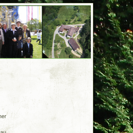
mer
gau