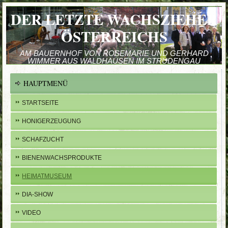
DER LETZTE WACHSZIEHER
ÖSTERREICHS
AM BAUERNHOF VON ROSEMARIE UND GERHARD
WIMMER AUS WALDHAUSEN IM STRUDENGAU
HAUPTMENÜ
STARTSEITE
HONIGERZEUGUNG
SCHAFZUCHT
BIENENWACHSPRODUKTE
HEIMATMUSEUM
DIA-SHOW
VIDEO